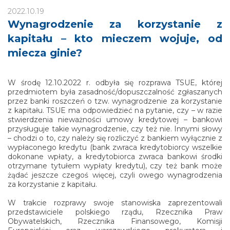
2022.10.19
Wynagrodzenie za korzystanie z
kapitału – kto mieczem wojuje, od
miecza ginie?
W środę 12.10.2022 r. odbyła się rozprawa TSUE, której
przedmiotem była zasadność/dopuszczalność zgłaszanych
przez banki roszczeń o tzw. wynagrodzenie za korzystanie
z kapitału. TSUE ma odpowiedzieć na pytanie, czy – w razie
stwierdzenia nieważności umowy kredytowej – bankowi
przysługuje takie wynagrodzenie, czy też nie. Innymi słowy
– chodzi o to, czy należy się rozliczyć z bankiem wyłącznie z
wypłaconego kredytu (bank zwraca kredytobiorcy wszelkie
dokonane wpłaty, a kredytobiorca zwraca bankowi środki
otrzymane tytułem wypłaty kredytu), czy też bank może
żądać jeszcze czegoś więcej, czyli owego wynagrodzenia
za korzystanie z kapitału.
W trakcie rozprawy swoje stanowiska zaprezentowali
przedstawiciele polskiego rządu, Rzecznika Praw
Obywatelskich, Rzecznika Finansowego, Komisji