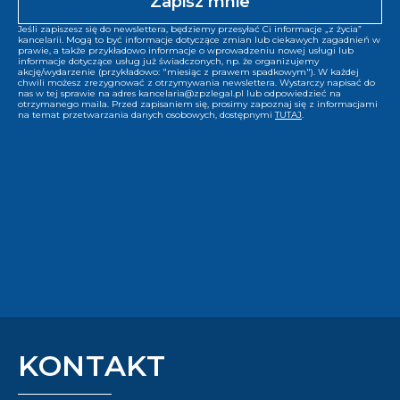
Jeśli zapiszesz się do newslettera, będziemy przesyłać Ci informacje „z życia”
kancelarii. Mogą to być informacje dotyczące zmian lub ciekawych zagadnień w
prawie, a także przykładowo informacje o wprowadzeniu nowej usługi lub
informacje dotyczące usług już świadczonych, np. że organizujemy
akcję/wydarzenie (przykładowo: "miesiąc z prawem spadkowym"). W każdej
chwili możesz zrezygnować z otrzymywania newslettera. Wystarczy napisać do
nas w tej sprawie na adres kancelaria@zpzlegal.pl lub odpowiedzieć na
otrzymanego maila. Przed zapisaniem się, prosimy zapoznaj się z informacjami
na temat przetwarzania danych osobowych, dostępnymi
TUTAJ
.
KONTAKT