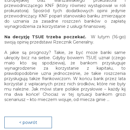
Europejskiej oraz warszawskiego prokuratora i
przewodniczącego KNF (który również występował w roli
prokuratora). Spośród tych dodatkowych opinii jedynie
przewodniczący KNF poparł stanowisko banku zmierzające
do uznania za zasadne roszczeń banków o zapłatę
wynagrodzenia za korzystanie z usługi finansowej.
Na decyzję TSUE trzeba poczekać.
W lutym (16-go)
swoją opinię przedstawi Rzecznik Generalny.
A jakie są prognozy? Takie, że być może banki same
ukręciły bicz na siebie. Gdyby bowiem TSUE uznał (czego
mało kto się spodziewa), że bankom przysługuje
wynagrodzenie za korzystanie z kapitału, to
prawdopodobnie uzna jednocześnie, że takie roszczenia
przysługują także frankowiczom. W końcu bank przez lata
korzystał z wpłacanych przez nich środków, które nie były
mu należne. Jak mówi stare polskie przysłowie – każdy kij
ma dwa końce! Chociaż w tej sytuacji bankom grozi
scenariusz – kto mieczem wojuje, od miecza ginie …
< powrót