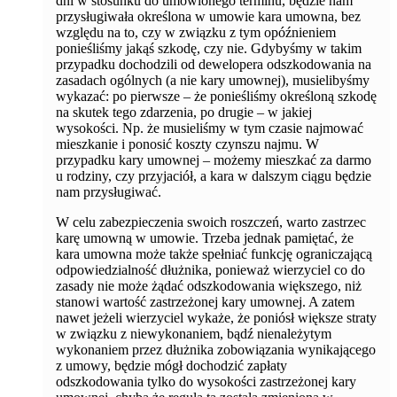
dni w stosunku do umówionego terminu, będzie nam
przysługiwała określona w umowie kara umowna, bez
względu na to, czy w związku z tym opóźnieniem
ponieśliśmy jakąś szkodę, czy nie. Gdybyśmy w takim
przypadku dochodzili od dewelopera odszkodowania na
zasadach ogólnych (a nie kary umownej), musielibyśmy
wykazać: po pierwsze – że ponieśliśmy określoną szkodę
na skutek tego zdarzenia, po drugie – w jakiej
wysokości. Np. że musieliśmy w tym czasie najmować
mieszkanie i ponosić koszty czynszu najmu. W
przypadku kary umownej – możemy mieszkać za darmo
u rodziny, czy przyjaciół, a kara w dalszym ciągu będzie
nam przysługiwać.
W celu zabezpieczenia swoich roszczeń, warto zastrzec
karę umowną w umowie. Trzeba jednak pamiętać, że
kara umowna może także spełniać funkcję ograniczającą
odpowiedzialność dłużnika, ponieważ wierzyciel co do
zasady nie może żądać odszkodowania większego, niż
stanowi wartość zastrzeżonej kary umownej. A zatem
nawet jeżeli wierzyciel wykaże, że poniósł większe straty
w związku z niewykonaniem, bądź nienależytym
wykonaniem przez dłużnika zobowiązania wynikającego
z umowy, będzie mógł dochodzić zapłaty
odszkodowania tylko do wysokości zastrzeżonej kary