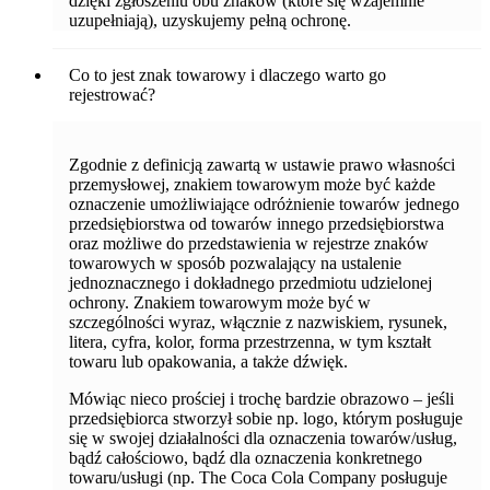
dzięki zgłoszeniu obu znaków (które się wzajemnie
uzupełniają), uzyskujemy pełną ochronę.
Co to jest znak towarowy i dlaczego warto go
rejestrować?
Zgodnie z definicją zawartą w ustawie prawo własności
przemysłowej, znakiem towarowym może być każde
oznaczenie umożliwiające odróżnienie towarów jednego
przedsiębiorstwa od towarów innego przedsiębiorstwa
oraz możliwe do przedstawienia w rejestrze znaków
towarowych w sposób pozwalający na ustalenie
jednoznacznego i dokładnego przedmiotu udzielonej
ochrony. Znakiem towarowym może być w
szczególności wyraz, włącznie z nazwiskiem, rysunek,
litera, cyfra, kolor, forma przestrzenna, w tym kształt
towaru lub opakowania, a także dźwięk.
Mówiąc nieco prościej i trochę bardzie obrazowo – jeśli
przedsiębiorca stworzył sobie np. logo, którym posługuje
się w swojej działalności dla oznaczenia towarów/usług,
bądź całościowo, bądź dla oznaczenia konkretnego
towaru/usługi (np. The Coca Cola Company posługuje