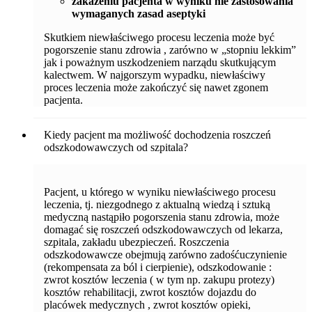
zakażeniu pacjenta w wyniku nie zastosowania
wymaganych zasad aseptyki
Skutkiem niewłaściwego procesu leczenia może być
pogorszenie stanu zdrowia , zarówno w „stopniu lekkim”
jak i poważnym uszkodzeniem narządu skutkującym
kalectwem. W najgorszym wypadku, niewłaściwy
proces leczenia może zakończyć się nawet zgonem
pacjenta.
Kiedy pacjent ma możliwość dochodzenia roszczeń
odszkodowawczych od szpitala?
Pacjent, u którego w wyniku niewłaściwego procesu
leczenia, tj. niezgodnego z aktualną wiedzą i sztuką
medyczną nastąpiło pogorszenia stanu zdrowia, może
domagać się roszczeń odszkodowawczych od lekarza,
szpitala, zakładu ubezpieczeń. Roszczenia
odszkodowawcze obejmują zarówno zadośćuczynienie
(rekompensata za ból i cierpienie), odszkodowanie :
zwrot kosztów leczenia ( w tym np. zakupu protezy)
kosztów rehabilitacji, zwrot kosztów dojazdu do
placówek medycznych , zwrot kosztów opieki,