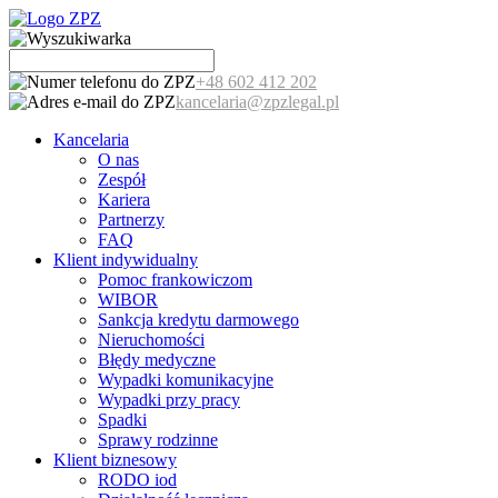
+48 602 412 202
kancelaria@zpzlegal.pl
Kancelaria
O nas
Zespół
Kariera
Partnerzy
FAQ
Klient indywidualny
Pomoc frankowiczom
WIBOR
Sankcja kredytu darmowego
Nieruchomości
Błędy medyczne
Wypadki komunikacyjne
Wypadki przy pracy
Spadki
Sprawy rodzinne
Klient biznesowy
RODO iod