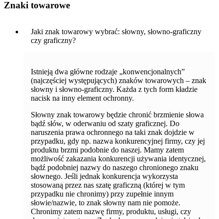
Znaki towarowe
Jaki znak towarowy wybrać: słowny, słowno-graficzny
czy graficzny?
Istnieją dwa główne rodzaje „konwencjonalnych”
(najczęściej występujących) znaków towarowych – znak
słowny i słowno-graficzny. Każda z tych form kładzie
nacisk na inny element ochronny.
Słowny znak towarowy będzie chronić brzmienie słowa
bądź słów, w oderwaniu od szaty graficznej. Do
naruszenia prawa ochronnego na taki znak dojdzie w
przypadku, gdy np. nazwa konkurencyjnej firmy, czy jej
produktu brzmi podobnie do naszej. Mamy zatem
możliwość zakazania konkurencji używania identycznej,
bądź podobniej nazwy do naszego chronionego znaku
słownego. Jeśli jednak konkurencja wykorzysta
stosowaną przez nas szatę graficzną (której w tym
przypadku nie chronimy) przy zupełnie innym
słowie/nazwie, to znak słowny nam nie pomoże.
Chronimy zatem nazwę firmy, produktu, usługi, czy