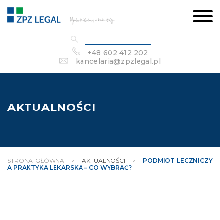
+48 602 412 202
kancelaria@zpzlegal.pl
AKTUALNOŚCI
STRONA GŁÓWNA
>
AKTUALNOŚCI
>
PODMIOT LECZNICZY
A PRAKTYKA LEKARSKA – CO WYBRAĆ?