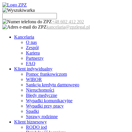
+48 602 412 202
kancelaria@zpzlegal.pl
Kancelaria
O nas
Zespół
Kariera
Partnerzy
FAQ
Klient indywidualny
Pomoc frankowiczom
WIBOR
Sankcja kredytu darmowego
Nieruchomości
Błędy medyczne
Wypadki komunikacyjne
Wypadki przy pracy
Spadki
Sprawy rodzinne
Klient biznesowy
RODO iod