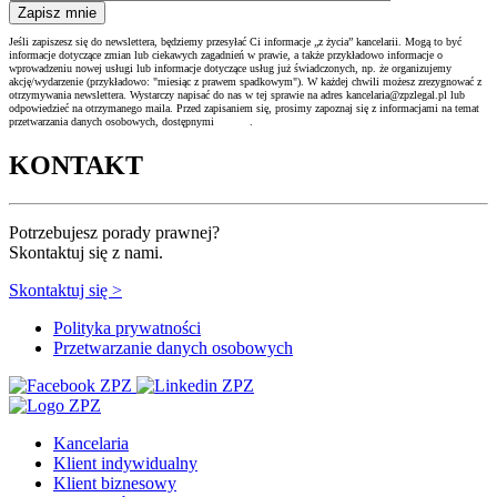
Jeśli zapiszesz się do newslettera, będziemy przesyłać Ci informacje „z życia” kancelarii. Mogą to być
informacje dotyczące zmian lub ciekawych zagadnień w prawie, a także przykładowo informacje o
wprowadzeniu nowej usługi lub informacje dotyczące usług już świadczonych, np. że organizujemy
akcję/wydarzenie (przykładowo: "miesiąc z prawem spadkowym"). W każdej chwili możesz zrezygnować z
otrzymywania newslettera. Wystarczy napisać do nas w tej sprawie na adres kancelaria@zpzlegal.pl lub
odpowiedzieć na otrzymanego maila. Przed zapisaniem się, prosimy zapoznaj się z informacjami na temat
przetwarzania danych osobowych, dostępnymi
TUTAJ
.
KONTAKT
Potrzebujesz porady prawnej?
Skontaktuj się z nami.
Skontaktuj się >
Polityka prywatności
Przetwarzanie danych osobowych
Kancelaria
Klient indywidualny
Klient biznesowy