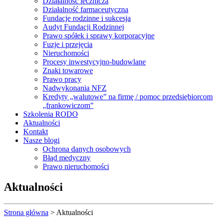
Działalność lecznicza
Działalność farmaceutyczna
Fundacje rodzinne i sukcesja
Audyt Fundacji Rodzinnej
Prawo spółek i sprawy korporacyjne
Fuzje i przejęcia
Nieruchomości
Procesy inwestycyjno-budowlane
Znaki towarowe
Prawo pracy
Nadwykonania NFZ
Kredyty „walutowe” na firmę / pomoc przedsiębiorcom
„frankowiczom”
Szkolenia RODO
Aktualności
Kontakt
Nasze blogi
Ochrona danych osobowych
Błąd medyczny
Prawo nieruchomości
Aktualności
Strona główna
>
Aktualności