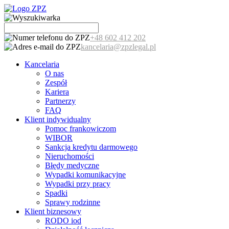
+48 602 412 202
kancelaria@zpzlegal.pl
Kancelaria
O nas
Zespół
Kariera
Partnerzy
FAQ
Klient indywidualny
Pomoc frankowiczom
WIBOR
Sankcja kredytu darmowego
Nieruchomości
Błędy medyczne
Wypadki komunikacyjne
Wypadki przy pracy
Spadki
Sprawy rodzinne
Klient biznesowy
RODO iod