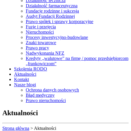
Działalność lecznicza
Działalność farmaceutyczna
Fundacje rodzinne i sukcesja
Audyt Fundacji Rodzinnej
Prawo spółek i sprawy korporacyjne
Fuzje i przejęcia
Nieruchomości
Procesy inwestycyjno-budowlane
Znaki towarowe
Prawo pracy
Nadwykonania NFZ
Kredyty „walutowe” na firmę / pomoc przedsiębiorcom
„frankowiczom”
Szkolenia RODO
Aktualności
Kontakt
Nasze blogi
Ochrona danych osobowych
Błąd medyczny
Prawo nieruchomości
Aktualności
Strona główna
>
Aktualności