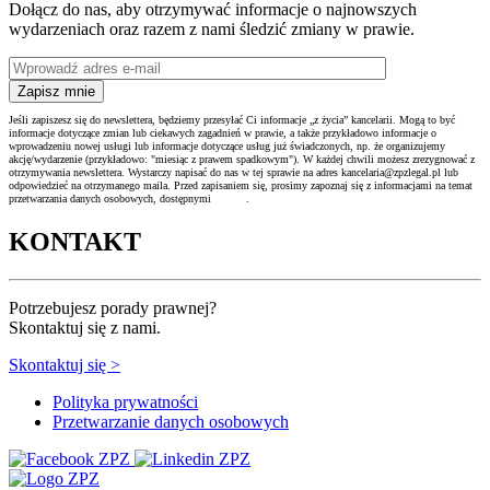
Dołącz do nas, aby otrzymywać informacje o najnowszych
wydarzeniach oraz razem z nami śledzić zmiany w prawie.
Jeśli zapiszesz się do newslettera, będziemy przesyłać Ci informacje „z życia” kancelarii. Mogą to być
informacje dotyczące zmian lub ciekawych zagadnień w prawie, a także przykładowo informacje o
wprowadzeniu nowej usługi lub informacje dotyczące usług już świadczonych, np. że organizujemy
akcję/wydarzenie (przykładowo: "miesiąc z prawem spadkowym"). W każdej chwili możesz zrezygnować z
otrzymywania newslettera. Wystarczy napisać do nas w tej sprawie na adres kancelaria@zpzlegal.pl lub
odpowiedzieć na otrzymanego maila. Przed zapisaniem się, prosimy zapoznaj się z informacjami na temat
przetwarzania danych osobowych, dostępnymi
TUTAJ
.
KONTAKT
Potrzebujesz porady prawnej?
Skontaktuj się z nami.
Skontaktuj się >
Polityka prywatności
Przetwarzanie danych osobowych